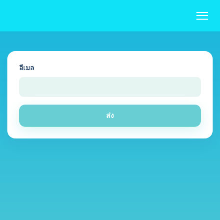
อีเมล
ส่ง