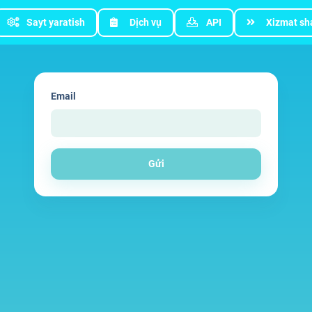
Sayt yaratish
Dịch vụ
API
Xizmat sha
Email
Gửi