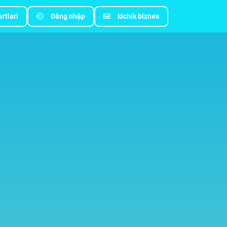
rtlari
Đăng nhập
kichik biznes