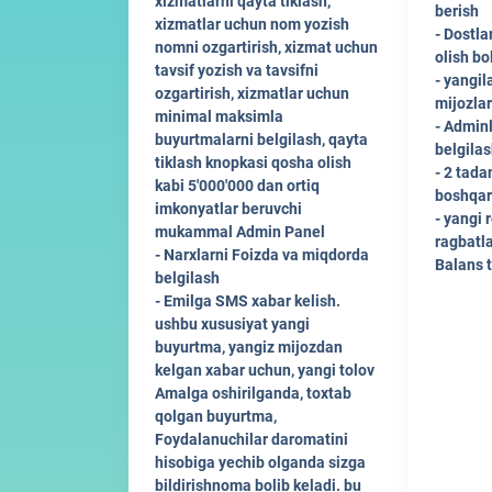
xizmatlarni qayta tiklash,
berish
xizmatlar uchun nom yozish
- Dostla
nomni ozgartirish, xizmat uchun
olish bo
tavsif yozish va tavsifni
- yangil
ozgartirish, xizmatlar uchun
mijozlar
minimal maksimla
- Adminl
buyurtmalarni belgilash, qayta
belgila
tiklash knopkasi qosha olish
- 2 tada
kabi 5'000'000 dan ortiq
boshqar
imkonyatlar beruvchi
- yangi 
mukammal Admin Panel
ragbatla
- Narxlarni Foizda va miqdorda
Balans t
belgilash
- Emilga SMS xabar kelish.
ushbu xususiyat yangi
buyurtma, yangiz mijozdan
kelgan xabar uchun, yangi tolov
Amalga oshirilganda, toxtab
qolgan buyurtma,
Foydalanuchilar daromatini
hisobiga yechib olganda sizga
bildirishnoma bolib keladi. bu