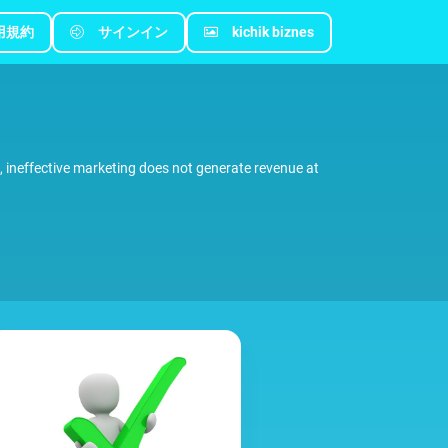
用規約
サインイン
kichik biznes
s, ineffective marketing does not generate revenue at