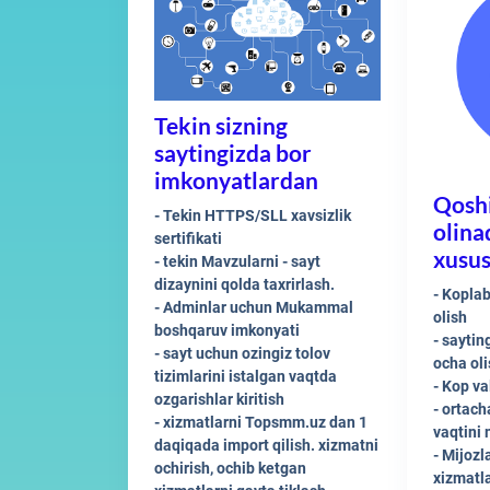
Tekin sizning
saytingizda bor
imkonyatlardan
Qosh
- Tekin HTTPS/SLL xavsizlik
olina
sertifikati
xusus
- tekin Mavzularni - sayt
dizaynini qolda taxrirlash.
- Koplab
- Adminlar uchun Mukammal
olish
boshqaruv imkonyati
- saytin
- sayt uchun ozingiz tolov
ocha oli
tizimlarini istalgan vaqtda
- Kop va
ozgarishlar kiritish
- ortach
- xizmatlarni Topsmm.uz dan 1
vaqtini 
daqiqada import qilish. xizmatni
- Mijozl
ochirish, ochib ketgan
xizmatl