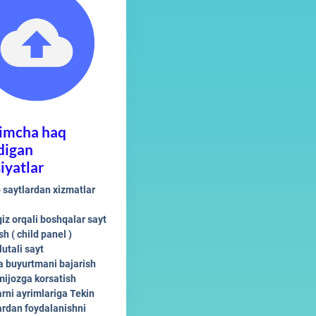
imcha haq
digan
iyatlar
 saytlardan xizmatlar
giz orqali boshqalar sayt
sh ( child panel )
lutali sayt
a buyurtmani bajarish
mijozga korsatish
arni ayrimlariga Tekin
ardan foydalanishni