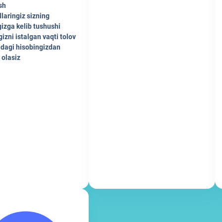
sh
llaringiz sizning
izga kelib tushushi
gizni istalgan vaqti tolov
idagi hisobingizdan
 olasiz