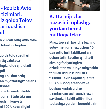
 - koplab Avto
 tizimlari.
Katta mijozlar
iz qolda Tolov
bazasini toplashga
lari qoshish
yordam berish
ud
mutloqa tekin
n 20 dan ortiq Avto tolov
Mijoz toplash boyicha bizning
i tekin biz taqdim
sotuv menigrlar siz uchun 10
dan ortiq turli takliflarni siz
qolda tolov usullari
uchun tekin taqdim qilishadi
rtiq valutada
sizning faolyatingizni
ingiz tolov qila oladi
ozbekiston va Dunyo miqyosida
qali
tanilish uchun kuchli SEO
ng 150 dan ortiq
tizimini Tekin taqdim qilamiz
an mijozlaringiz balans
SEO bu Google,Yandex va
olishadi
boshqa koplab qidruv
tolov tizimidan kelib
tizimlaridan qidirganda sizni
pullar Statistikasini
saytingizni taklif qilib mijoz
rush imkonyati
toplashga yordam beruchi tizim
ni 100% xavsizligini