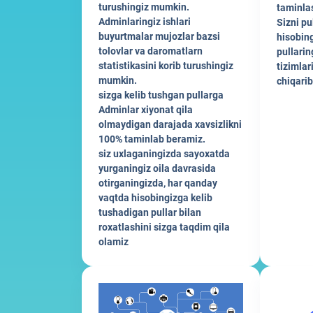
turushingiz mumkin.
taminla
Adminlaringiz ishlari
Sizni pu
buyurtmalar mujozlar bazsi
hisobing
tolovlar va daromatlarn
pullarin
statistikasini korib turushingiz
tizimlar
mumkin.
chiqarib
sizga kelib tushgan pullarga
Adminlar xiyonat qila
olmaydigan darajada xavsizlikni
100% taminlab beramiz.
siz uxlaganingizda sayoxatda
yurganingiz oila davrasida
otirganingizda, har qanday
vaqtda hisobingizga kelib
tushadigan pullar bilan
roxatlashini sizga taqdim qila
olamiz