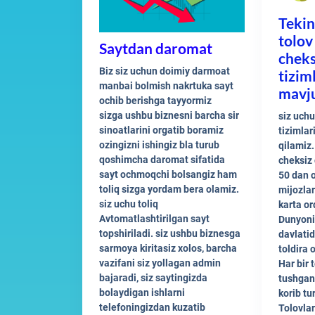
Tekin
tolov
Saytdan daromat
cheks
Biz siz uchun doimiy darmoat
tizim
manbai bolmish nakrtuka sayt
mavj
ochib berishga tayyormiz
sizga ushbu biznesni barcha sir
siz uchu
sinoatlarini orgatib boramiz
tizimlar
ozingizni ishingiz bla turub
qilamiz.
qoshimcha daromat sifatida
cheksiz 
sayt ochmoqchi bolsangiz ham
50 dan o
toliq sizga yordam bera olamiz.
mijozlar
siz uchu toliq
karta or
Avtomatlashtirilgan sayt
Dunyoni
topshiriladi. siz ushbu biznesga
davlatid
sarmoya kiritasiz xolos, barcha
toldira 
vazifani siz yollagan admin
Har bir 
bajaradi, siz saytingizda
tushgan 
bolaydigan ishlarni
korib tu
telefoningizdan kuzatib
Tolovlar