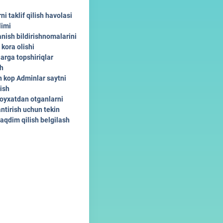
rni taklif qilish havolasi
limi
anish bildirishnomalarini
 kora olishi
arga topshiriqlar
sh
n kop Adminlar saytni
ish
royxatdan otganlarni
ntirish uchun tekin
aqdim qilish belgilash