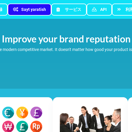
録
Sayt yaratish
サービス
API
利
Improve your brand reputation
 the modern competitive market. It doesn't matter how good your product i