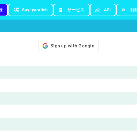
録
Sayt yaratish
サービス
API
利