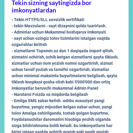
Tekin sizning saytingizda bor
imkonyatlardan
- Tekin HTTPS/SLL xavsizlik sertifikati
- tekin Mavzularni - sayt dizaynini qolda taxrirlash.
- Adminlar uchun Mukammal boshqaruv imkonyati
- sayt uchun ozingiz tolov tizimlarini istalgan vaqtda
ozgarishlar kiritish
- xizmatlarni Topsmm.uz dan 1 daqiqada import qilish.
xizmatni ochirish, ochib ketgan xizmatlarni qayta tiklash,
xizmatlar uchun nom yozish nomni ozgartirish, xizmat
uchun tavsif yozish va tavsifni ozgartirish, xizmatlar
uchun minimal maksimla buyurtmalarni belgilash, qayta
tiklash knopkasi qosha olish kabi 5'000'000 dan ortiq
imkonyatlar beruvchi mukammal Admin Panel
- Narxlarni Foizda va miqdorda belgilash
- Emilga SMS xabar kelish. ushbu xususiyat yangi
buyurtma, yangiz mijozdan kelgan xabar uchun, yangi
tolov Amalga oshirilganda, toxtab qolgan buyurtma,
Foydalanuchilar daromatini hisobiga yechib olganda
sizga bildirishnoma bolib keladi. bu imkonyatlarni har
birini istgan vaqtda ochirib qoyish yoki yoqib qoyish