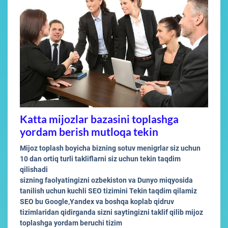
Katta mijozlar bazasini toplashga
yordam berish mutloqa tekin
Mijoz toplash boyicha bizning sotuv menigrlar siz uchun
10 dan ortiq turli takliflarni siz uchun tekin taqdim
qilishadi
sizning faolyatingizni ozbekiston va Dunyo miqyosida
tanilish uchun kuchli SEO tizimini Tekin taqdim qilamiz
SEO bu Google,Yandex va boshqa koplab qidruv
tizimlaridan qidirganda sizni saytingizni taklif qilib mijoz
toplashga yordam beruchi tizim