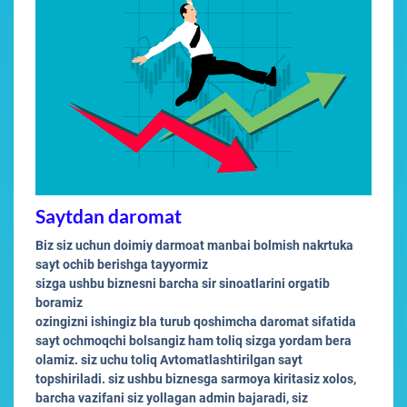
Saytdan daromat
Biz siz uchun doimiy darmoat manbai bolmish nakrtuka
sayt ochib berishga tayyormiz
sizga ushbu biznesni barcha sir sinoatlarini orgatib
boramiz
ozingizni ishingiz bla turub qoshimcha daromat sifatida
sayt ochmoqchi bolsangiz ham toliq sizga yordam bera
olamiz. siz uchu toliq Avtomatlashtirilgan sayt
topshiriladi. siz ushbu biznesga sarmoya kiritasiz xolos,
barcha vazifani siz yollagan admin bajaradi, siz