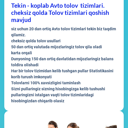
Tekin - koplab Avto tolov tizimlari.
cheksiz qolda Tolov tizimlari qoshish
mavjud
siz uchun 20 dan ortiq Avto tolov tizimlari tekin biz taqdim
qilamiz.
cheksiz qolda tolov usullari
50 dan ortiq valutada mijozlaringiz tolov qila oladi
karta orqali
Dunyoning 150 dan ortiq davlatidan mijozlaringiz balans
toldira olishadi
Har bir tolov tizimidan kelib tushgan pullar Statistikasini
korib turush imkonyati
Tolovlarni 100% xavsizligini taminlash
Sizni pullaringiz sizning hisobingizga kelib tushushi
pullaringizni istalgan vaqti tolov tizimlaridagi
hisobingizdan chiqarib olasiz