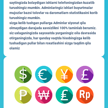
saytingizda bolaydigan ishlarni telefoningizdan kuzatib
turushingiz mumkin. Adminlaringiz ishlari buyurtmalar
mujozlar bazsi tolovlar va daromatlarn statistikasini korib
turushingiz mumkin.
sizga kelib tushgan pullarga Adminlar xiyonat qila
olmaydigan darajada xavsizlikni 100% taminlab beramiz.
siz uxlaganingizda sayoxatda yurganingiz oila davrasida
otirganingizda, har qanday vaqtda hisobingizga kelib
tushadigan pullar bilan roxatlashini sizga taqdim qila
olamiz