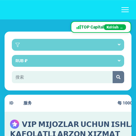
TOP Capital
Ko'rish →
RUB ₽
ID
服务
每 1000
𝗩𝗜𝗣 𝗠𝗜𝗝𝗢𝗭𝗟𝗔𝗥 𝗨𝗖𝗛𝗨𝗡 𝗜𝗦𝗛𝗟
𝗞𝗔𝗙𝗢𝗟𝗔𝗧𝗟𝗜 𝗔𝗥𝗭𝗢𝗡 𝗫𝗜𝗭𝗠𝗔𝗧