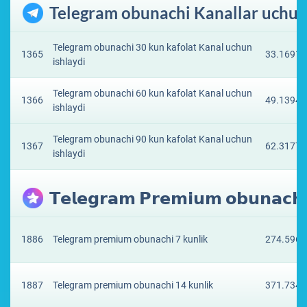
Telegram obunachi Kanallar uchu
Telegram obunachi 30 kun kafolat Kanal uchun
1365
33.1691 
ishlaydi
Telegram obunachi 60 kun kafolat Kanal uchun
1366
49.1394 
ishlaydi
Telegram obunachi 90 kun kafolat Kanal uchun
1367
62.3177 
ishlaydi
𝗧𝗲𝗹𝗲𝗴𝗿𝗮𝗺 𝗣𝗿𝗲𝗺𝗶𝘂𝗺 𝗼𝗯𝘂𝗻𝗮𝗰
1886
Telegram premium obunachi 7 kunlik
274.5965
1887
Telegram premium obunachi 14 kunlik
371.7341