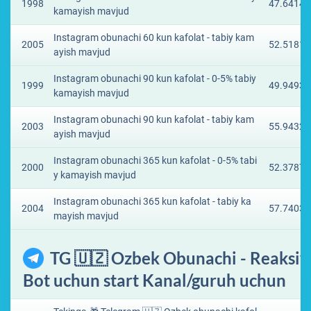
1998
47.6414 
kamayish mavjud
Instagram obunachi 60 kun kafolat - tabiy kam
2005
52.5181 
ayish mavjud
Instagram obunachi 90 kun kafolat - 0-5% tabiy
1999
49.9493 
kamayish mavjud
Instagram obunachi 90 kun kafolat - tabiy kam
2003
55.9432 
ayish mavjud
Instagram obunachi 365 kun kafolat - 0-5% tabi
2000
52.3787 
y kamayish mavjud
Instagram obunachi 365 kun kafolat - tabiy ka
2004
57.7403 
mayish mavjud
TG 🇺🇿 Ozbek Obunachi - Reaksiy
Bot uchun start Kanal/guruh uchun