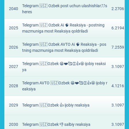
Telegram 🇺🇿 Ozbek post uchun ulashishlar⤴️⤴s
2040
2.2706 ₽
heres
Telegram 🇺🇿 Ozbek Ai 🧠 Reaksiya - postning
2025
6.2194 ₽
mazmuniga most Reaksiya qoldriladi
Telegram 🇺🇿 Ozbek AVTO Ai 🧠 Reaksiya - pos
2026
7.2559 ₽
tning mazmuniga most Reaksiya qoldriladi
Telegram 🇺🇿Ozbek 😁❤️🥰👏👍🤩 ijobiy reaksi
2027
3.1097 ₽
ya
Telegram AVTO 🇺🇿Ozbek 😁❤️🥰👏👍🤩 ijobiy r
2028
4.1216 ₽
eaksiya
2029
Telegram 🇺🇿Ozbek 👍 ijobiy reaksiya
3.1097 ₽
2030
Telegram 🇺🇿Ozbek 👎 salbiy reaksiya
3.1097 ₽