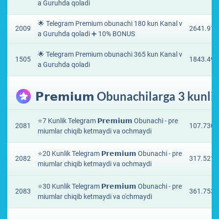
a Guruhda qoladi
🌟 Telegram Premium obunachi 180 kun Kanal v
2009
2641.916
a Guruhda qoladi ➕ 10% BONUS
🌟 Telegram Premium obunachi 365 kun Kanal v
1505
1843.497
a Guruhda qoladi
𝗣𝗿𝗲𝗺𝗶𝘂𝗺 Obunachilarga 3 kunl
⭐️7 Kunlik Telegram 𝗣𝗿𝗲𝗺𝗶𝘂𝗺 Obunachi - pre
2081
107.7305
miumlar chiqib ketmaydi va ochmaydi
⭐️20 Kunlik Telegram 𝗣𝗿𝗲𝗺𝗶𝘂𝗺 Obunachi - pre
2082
317.5213
miumlar chiqib ketmaydi va ochmaydi
⭐️30 Kunlik Telegram 𝗣𝗿𝗲𝗺𝗶𝘂𝗺 Obunachi - pre
2083
361.7539
miumlar chiqib ketmaydi va o'chmaydi