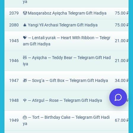
ya
2079
🤡 Masqaraboz Ayiqcha Telegram Gift Hadiya
75.00 ₽
2080
🎄 Yangi Yil Archasi Telegram Gift Hadiya
75.00 ₽
💝 — Lentali yurak — Heart With Ribbon — Telegr
1945
21.00 ₽
am Gift Hadiya
🧸 — Ayiqcha — Teddy Bear — Telegram Gift Had
1946
21.00 ₽
iya
1947
🎁 — Sovg‘a — Gift Box — Telegram Gift Hadiya
34.00 ₽
1948
🌹 — Atirgul — Rose — Telegram Gift Hadiya
34.00 ₽
🎂 — Tort — Birthday Cake — Telegram Gift Hadi
1949
67.00 ₽
ya