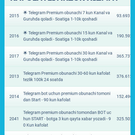
🌟 Telegram Premium obunachi 7 kun Kanal va
2015
93.693 ₽
Guruhda qoladi - Soatiga 1-10k qoshadi
🌟 Telegram Premium obunachi 15 kun Kanal va
2016
190.5922
Guruhda qoladi - Soatiga 1-10k qoshadi
🌟 Telegram Premium obunachi 30 kun Kanal va
2017
365.7374
Guruhda qoladi - Soatiga 1-10k qoshadi
Telegram Premium obunachi 30-60 kun kafolat
2013
376.6122
tezlik 100k 24 soatda
Telegram bot uchun premium obunachi tomoni
2014
152.4967
dan Start - 90 kun kafolat
Telegram premium obunachi tomondan BOT uc
2041
hun START - botga 3 kun qayta xabar yozadi - 9
325.502 
0 Kun kafolat