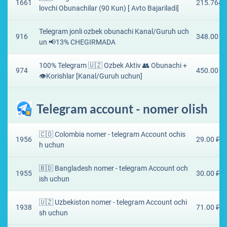
1661
215.7649
lovchi Obunachilar (90 Kun) [ Avto Bajariladi]
Telegram jonli ozbek obunachi Kanal/Guruh uch
916
348.00 ₽
un 📢13% CHEGIRMADA
100% Telegram 🇺🇿 Ozbek Aktiv 👥 Obunachi +
974
450.00 ₽
👁️Korishlar [Kanal/Guruh uchun]
Telegram account - nomer olish
🇨🇴 Colombia nomer - telegram Account ochis
1956
29.00 ₽
h uchun
🇧🇩 Bangladesh nomer - telegram Account och
1955
30.00 ₽
ish uchun
🇺🇿 Uzbekiston nomer - telegram Account ochi
1938
71.00 ₽
sh uchun