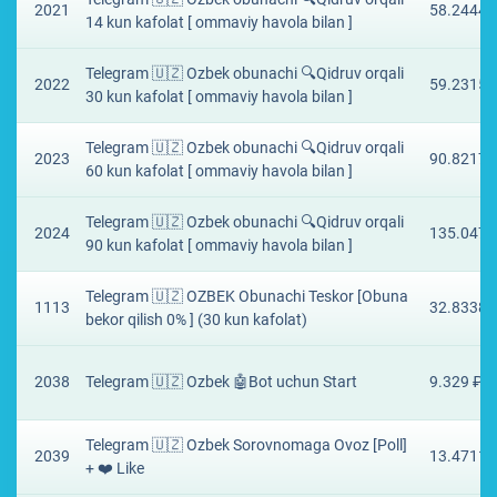
2021
58.2444 
14 kun kafolat [ ommaviy havola bilan ]
Telegram 🇺🇿 Ozbek obunachi 🔍Qidruv orqali
2022
59.2315 
30 kun kafolat [ ommaviy havola bilan ]
Telegram 🇺🇿 Ozbek obunachi 🔍Qidruv orqali
2023
90.8217 
60 kun kafolat [ ommaviy havola bilan ]
Telegram 🇺🇿 Ozbek obunachi 🔍Qidruv orqali
2024
135.0478
90 kun kafolat [ ommaviy havola bilan ]
Telegram 🇺🇿 OZBEK Obunachi Teskor [Obuna
1113
32.8338 
bekor qilish 0% ] (30 kun kafolat)
2038
Telegram 🇺🇿 Ozbek 🤖Bot uchun Start
9.329 ₽
Telegram 🇺🇿 Ozbek Sorovnomaga Ovoz [Poll]
2039
13.4711 
+ ❤️ Like