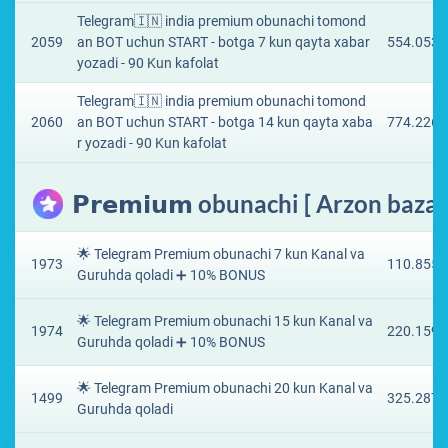
Telegram🇮🇳 india premium obunachi tomond
2059
an BOT uchun START - botga 7 kun qayta xabar
554.0538
yozadi - 90 Kun kafolat
Telegram🇮🇳 india premium obunachi tomond
2060
an BOT uchun START - botga 14 kun qayta xaba
774.2267
r yozadi - 90 Kun kafolat
𝗣𝗿𝗲𝗺𝗶𝘂𝗺 obunachi [ Arzon baza 
🌟 Telegram Premium obunachi 7 kun Kanal va
1973
110.8551
Guruhda qoladi ➕ 10% BONUS
🌟 Telegram Premium obunachi 15 kun Kanal va
1974
220.1598
Guruhda qoladi ➕ 10% BONUS
🌟 Telegram Premium obunachi 20 kun Kanal va
1499
325.287 
Guruhda qoladi