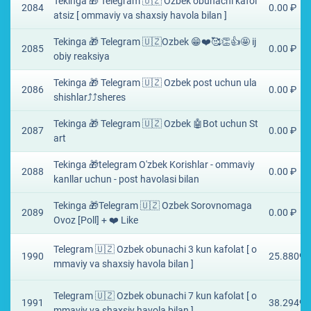
Tekinga 🎁 Telegram 🇺🇿 Ozbek obunachi kafol
2084
0.00 ₽
atsiz [ ommaviy va shaxsiy havola bilan ]
Tekinga 🎁 Telegram 🇺🇿Ozbek 😁❤️🥰👏👍🤩 ij
2085
0.00 ₽
obiy reaksiya
Tekinga 🎁 Telegram 🇺🇿 Ozbek post uchun ula
2086
0.00 ₽
shishlar⤴️⤴sheres
Tekinga 🎁 Telegram 🇺🇿 Ozbek 🤖Bot uchun St
2087
0.00 ₽
art
Tekinga 🎁telegram O'zbek Korishlar - ommaviy
2088
0.00 ₽
kanllar uchun - post havolasi bilan
Tekinga 🎁Telegram 🇺🇿 Ozbek Sorovnomaga
2089
0.00 ₽
Ovoz [Poll] + ❤️ Like
Telegram 🇺🇿 Ozbek obunachi 3 kun kafolat [ o
1990
25.8809 
mmaviy va shaxsiy havola bilan ]
Telegram 🇺🇿 Ozbek obunachi 7 kun kafolat [ o
1991
38.2949 
mmaviy va shaxsiy havola bilan ]