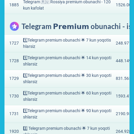
Telegram 🇷🇺 Rossiya premium obunachi - 120
1885
1526.006
kun kafolat
Telegram 𝗣𝗿𝗲𝗺𝗶𝘂𝗺 obunachi - 
1️⃣Telegram premium obunachi 🌟 7 kun yoqotis
1727
248.9717
hlarsiz
1️⃣Telegram premium obunachi 🌟 14 kun yoqoti
1728
448.149 
shlarsiz
1️⃣Telegram premium obunachi 🌟 30 kun yoqoti
1729
831.5654
shlarsiz
1️⃣Telegram premium obunachi 🌟 60 kun yoqoti
1730
1593.418
shlarsiz
1️⃣Telegram premium obunachi 🌟 90 kun yoqoti
1731
2190.950
shlarsiz
2️⃣ Telegram premium obunachi 🌟 7 kun yoqoti
1920
264.9282