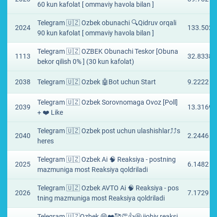
60 kun kafolat [ ommaviy havola bilan ]
Telegram 🇺🇿 Ozbek obunachi 🔍Qidruv orqali
2024
133.5021
90 kun kafolat [ ommaviy havola bilan ]
Telegram 🇺🇿 OZBEK Obunachi Teskor [Obuna
1113
32.8338 
bekor qilish 0% ] (30 kun kafolat)
2038
Telegram 🇺🇿 Ozbek 🤖Bot uchun Start
9.2222 ₽
Telegram 🇺🇿 Ozbek Sorovnomaga Ovoz [Poll]
2039
13.3169 
+ ❤️ Like
Telegram 🇺🇿 Ozbek post uchun ulashishlar⤴️⤴s
2040
2.2446 ₽
heres
Telegram 🇺🇿 Ozbek Ai 🧠 Reaksiya - postning
2025
6.1482 ₽
mazmuniga most Reaksiya qoldriladi
Telegram 🇺🇿 Ozbek AVTO Ai 🧠 Reaksiya - pos
2026
7.1729 ₽
tning mazmuniga most Reaksiya qoldriladi
Telegram 🇺🇿Ozbek 😁❤️🥰👏👍🤩 ijobiy reaksi