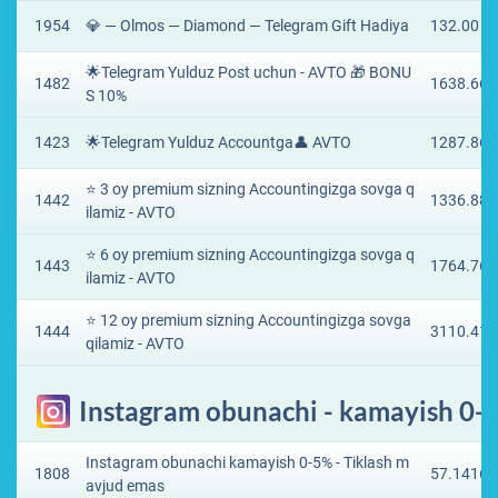
1954
💎 — Olmos — Diamond — Telegram Gift Hadiya
132.00 ₽
🌟Telegram Yulduz Post uchun - AVTO 🎁 BONU
1482
1638.664
S 10%
1423
🌟Telegram Yulduz Accountga👤 AVTO
1287.865
⭐️ 3 oy premium sizning Accountingizga sovga q
1442
1336.888
ilamiz - AVTO
⭐️ 6 oy premium sizning Accountingizga sovga q
1443
1764.762
ilamiz - AVTO
⭐️ 12 oy premium sizning Accountingizga sovga
1444
3110.411
qilamiz - AVTO
Instagram obunachi - kamayish 0-5
Instagram obunachi kamayish 0-5% - Tiklash m
1808
57.1416 
avjud emas