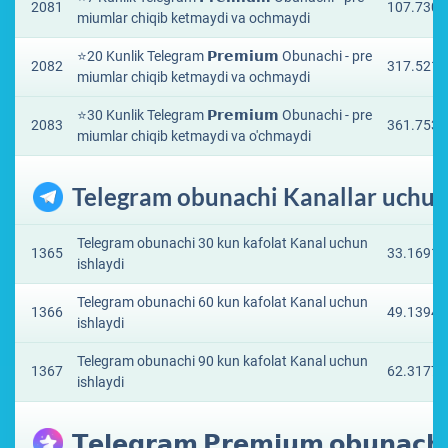
2081
107.7305
miumlar chiqib ketmaydi va ochmaydi
⭐️20 Kunlik Telegram 𝗣𝗿𝗲𝗺𝗶𝘂𝗺 Obunachi - pre
2082
317.5213
miumlar chiqib ketmaydi va ochmaydi
⭐️30 Kunlik Telegram 𝗣𝗿𝗲𝗺𝗶𝘂𝗺 Obunachi - pre
2083
361.7539
miumlar chiqib ketmaydi va o'chmaydi
Telegram obunachi Kanallar uchu
Telegram obunachi 30 kun kafolat Kanal uchun
1365
33.1691 
ishlaydi
Telegram obunachi 60 kun kafolat Kanal uchun
1366
49.1394 
ishlaydi
Telegram obunachi 90 kun kafolat Kanal uchun
1367
62.3177 
ishlaydi
𝗧𝗲𝗹𝗲𝗴𝗿𝗮𝗺 𝗣𝗿𝗲𝗺𝗶𝘂𝗺 𝗼𝗯𝘂𝗻𝗮𝗰