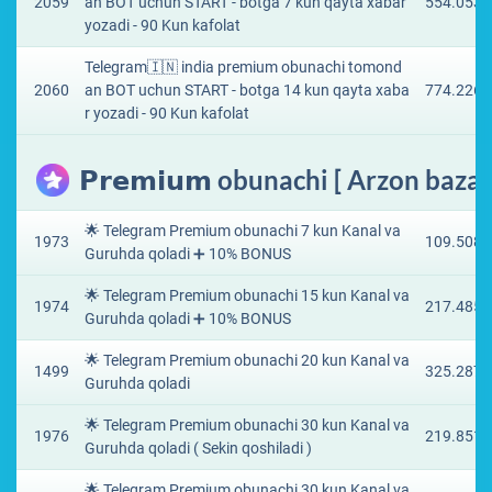
2059
an BOT uchun START - botga 7 kun qayta xabar
554.0538
yozadi - 90 Kun kafolat
Telegram🇮🇳 india premium obunachi tomond
2060
an BOT uchun START - botga 14 kun qayta xaba
774.2267
r yozadi - 90 Kun kafolat
𝗣𝗿𝗲𝗺𝗶𝘂𝗺 obunachi [ Arzon baza 
🌟 Telegram Premium obunachi 7 kun Kanal va
1973
109.5083
Guruhda qoladi ➕ 10% BONUS
🌟 Telegram Premium obunachi 15 kun Kanal va
1974
217.485 
Guruhda qoladi ➕ 10% BONUS
🌟 Telegram Premium obunachi 20 kun Kanal va
1499
325.287 
Guruhda qoladi
🌟 Telegram Premium obunachi 30 kun Kanal va
1976
219.8511
Guruhda qoladi ( Sekin qoshiladi )
🌟 Telegram Premium obunachi 30 kun Kanal va