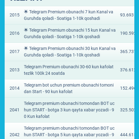
🌟 Telegram Premium obunachi 7 kun Kanal va
2015
93.693 ₽
Guruhda qoladi - Soatiga 1-10k qoshadi
🌟 Telegram Premium obunachi 15 kun Kanal va
2016
190.5922
Guruhda qoladi - Soatiga 1-10k qoshadi
🌟 Telegram Premium obunachi 30 kun Kanal va
2017
365.7374
Guruhda qoladi - Soatiga 1-10k qoshadi
Telegram Premium obunachi 30-60 kun kafolat
2013
376.6122
tezlik 100k 24 soatda
Telegram bot uchun premium obunachi tomoni
2014
152.4967
dan Start - 90 kun kafolat
Telegram premium obunachi tomondan BOT uc
2041
hun START - botga 3 kun qayta xabar yozadi - 9
325.502 
0 Kun kafolat
Telegram premium obunachi tomondan BOT uc
2042
hun START - botga 5 kun qayta xabar yozadi - 9
444.6153