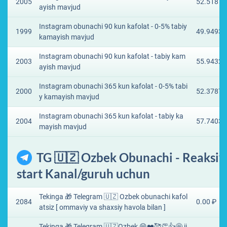
2005
52.5181 
ayish mavjud
Instagram obunachi 90 kun kafolat - 0-5% tabiy
1999
49.9493 
kamayish mavjud
Instagram obunachi 90 kun kafolat - tabiy kam
2003
55.9432 
ayish mavjud
Instagram obunachi 365 kun kafolat - 0-5% tabi
2000
52.3787 
y kamayish mavjud
Instagram obunachi 365 kun kafolat - tabiy ka
2004
57.7403 
mayish mavjud
TG 🇺🇿 Ozbek Obunachi - Reaksiy
start Kanal/guruh uchun
Tekinga 🎁 Telegram 🇺🇿 Ozbek obunachi kafol
2084
0.00 ₽
atsiz [ ommaviy va shaxsiy havola bilan ]
Tekinga 🎁 Telegram 🇺🇿Ozbek 😁❤️🥰👏👍🤩 ij