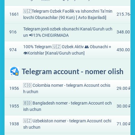
🇺🇿Telegram Ozbek Faollik va Ishonchni Ta’min
1661
215.7649
lovchi Obunachilar (90 Kun) [ Avto Bajariladi]
Telegram jonli ozbek obunachi Kanal/Guruh uch
916
348.00 ₽
un 📢13% CHEGIRMADA
100% Telegram 🇺🇿 Ozbek Aktiv 👥 Obunachi +
974
450.00 ₽
👁️Korishlar [Kanal/Guruh uchun]
Telegram account - nomer olish
🇨🇴 Colombia nomer - telegram Account ochis
1956
29.00 ₽
h uchun
🇧🇩 Bangladesh nomer - telegram Account och
1955
30.00 ₽
ish uchun
🇺🇿 Uzbekiston nomer - telegram Account ochi
1938
71.00 ₽
sh uchun