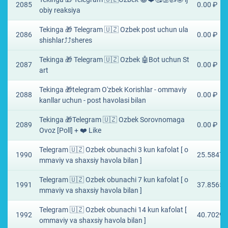
2085
0.00 ₽
obiy reaksiya
Tekinga 🎁 Telegram 🇺🇿 Ozbek post uchun ula
2086
0.00 ₽
shishlar⤴️⤴sheres
Tekinga 🎁 Telegram 🇺🇿 Ozbek 🤖Bot uchun St
2087
0.00 ₽
art
Tekinga 🎁telegram O'zbek Korishlar - ommaviy
2088
0.00 ₽
kanllar uchun - post havolasi bilan
Tekinga 🎁Telegram 🇺🇿 Ozbek Sorovnomaga
2089
0.00 ₽
Ovoz [Poll] + ❤️ Like
Telegram 🇺🇿 Ozbek obunachi 3 kun kafolat [ o
1990
25.5847 
mmaviy va shaxsiy havola bilan ]
Telegram 🇺🇿 Ozbek obunachi 7 kun kafolat [ o
1991
37.8565 
mmaviy va shaxsiy havola bilan ]
Telegram 🇺🇿 Ozbek obunachi 14 kun kafolat [
1992
40.7029 
ommaviy va shaxsiy havola bilan ]