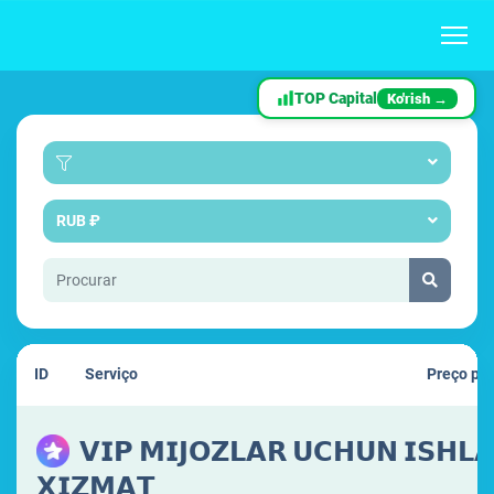
TOP Capital
Ko'rish →
RUB ₽
ID
Serviço
Preço po
𝗩𝗜𝗣 𝗠𝗜𝗝𝗢𝗭𝗟𝗔𝗥 𝗨𝗖𝗛𝗨𝗡 𝗜𝗦𝗛𝗟
𝗫𝗜𝗭𝗠𝗔𝗧