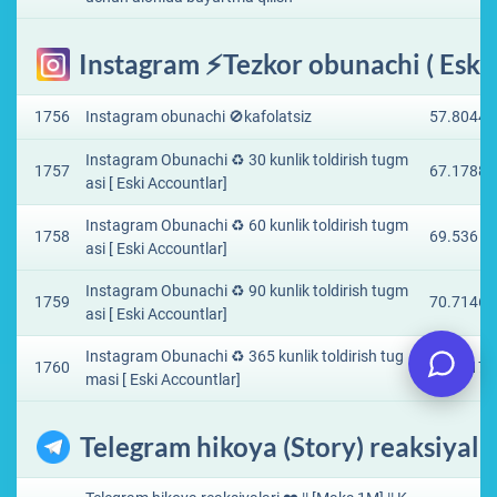
Instagram ⚡Tezkor obunachi ( Eski 
1756
Instagram obunachi 🚫kafolatsiz
57.8044 
Instagram Obunachi ♻️ 30 kunlik toldirish tugm
1757
67.1788 
asi [ Eski Accountlar]
Instagram Obunachi ♻️ 60 kunlik toldirish tugm
1758
69.536 ₽
asi [ Eski Accountlar]
Instagram Obunachi ♻️ 90 kunlik toldirish tugm
1759
70.7146 
asi [ Eski Accountlar]
Instagram Obunachi ♻️ 365 kunlik toldirish tug
1760
73.0717 
masi [ Eski Accountlar]
Telegram hikoya (Story) reaksiyala