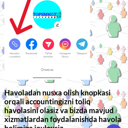
Havoladan nusxa olish knopkasi
orqali accountingizni toliq
havolasini olasiz va bizda mavjud
xizmatlardan foydalanishda havola
bolimiga joylaysiz