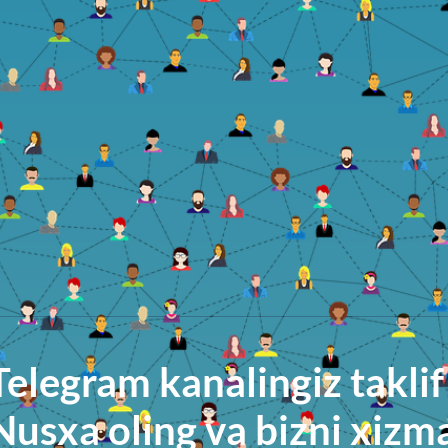
Telegram kanalingiz takli
Nusxa oling va bizni xizm